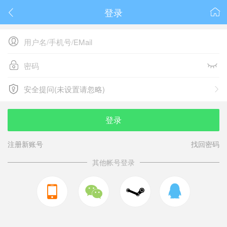
登录






安全提问(未设置请忽略)

安全提问(未设置请忽略)
登录
注册新账号
找回密码
其他帐号登录


