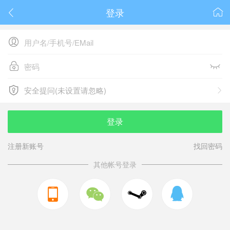
登录






安全提问(未设置请忽略)

安全提问(未设置请忽略)
登录
注册新账号
找回密码
其他帐号登录


