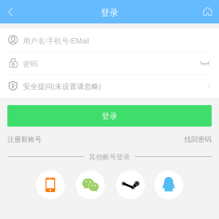
登录






安全提问(未设置请忽略)

安全提问(未设置请忽略)
登录
注册新账号
找回密码
其他帐号登录


