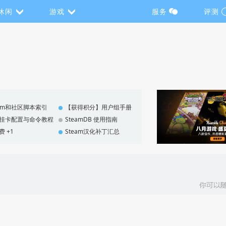
休闲
游戏
服务
评测
eam和社区脚本索引
【获得积分】用户组手册
F 挂卡配置与命令教程
SteamDB 使用指南
费 +1
Steam汉化补丁汇总