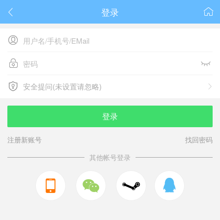
登录






安全提问(未设置请忽略)

安全提问(未设置请忽略)
登录
注册新账号
找回密码
其他帐号登录


