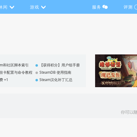
休闲
游戏
服务
评测
eam和社区脚本索引
【获得积分】用户组手册
F 挂卡配置与命令教程
SteamDB 使用指南
费 +1
Steam汉化补丁汇总