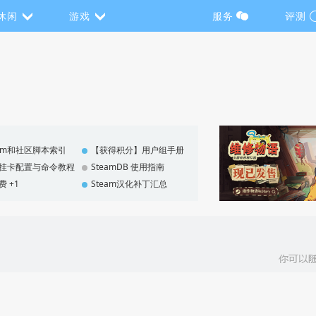
休闲
游戏
服务
评测
eam和社区脚本索引
【获得积分】用户组手册
F 挂卡配置与命令教程
SteamDB 使用指南
费 +1
Steam汉化补丁汇总