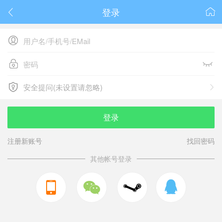
登录






安全提问(未设置请忽略)

安全提问(未设置请忽略)
登录
注册新账号
找回密码
其他帐号登录


