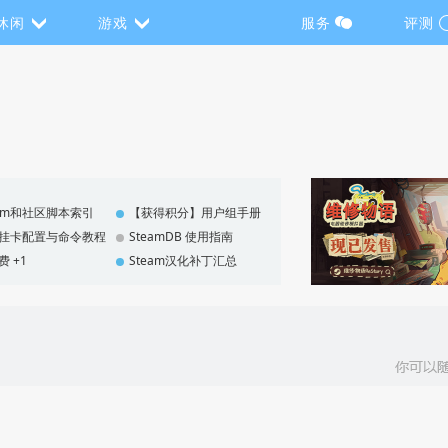
休闲
游戏
服务
评测
eam和社区脚本索引
【获得积分】用户组手册
F 挂卡配置与命令教程
SteamDB 使用指南
费 +1
Steam汉化补丁汇总