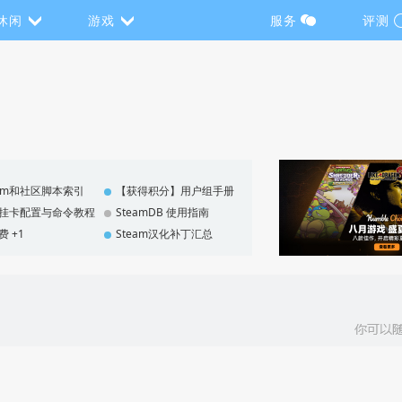
休闲
游戏
服务
评测
eam和社区脚本索引
【获得积分】用户组手册
F 挂卡配置与命令教程
SteamDB 使用指南
费 +1
Steam汉化补丁汇总