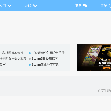
休闲
游戏
服务
评测
eam和社区脚本索引
【获得积分】用户组手册
F 挂卡配置与命令教程
SteamDB 使用指南
费 +1
Steam汉化补丁汇总