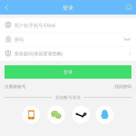
登录






安全提问(未设置请忽略)

安全提问(未设置请忽略)
登录
注册新账号
找回密码
其他帐号登录


