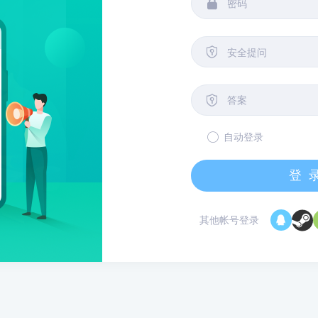


安全提问

自动登录
登
其他帐号登录
