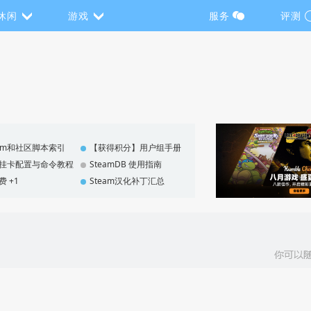
休闲
游戏
服务
评测
eam和社区脚本索引
【获得积分】用户组手册
F 挂卡配置与命令教程
SteamDB 使用指南
费 +1
Steam汉化补丁汇总