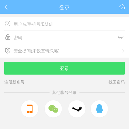
登录






安全提问(未设置请忽略)

安全提问(未设置请忽略)
登录
注册新账号
找回密码
其他帐号登录


