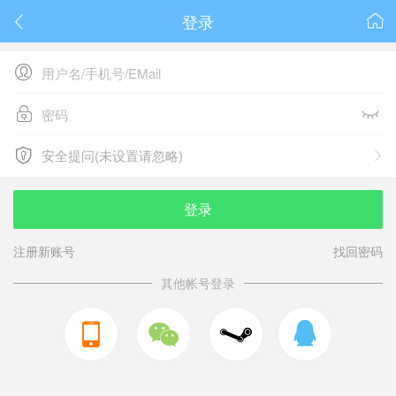
登录






安全提问(未设置请忽略)

安全提问(未设置请忽略)
登录
注册新账号
找回密码
其他帐号登录


