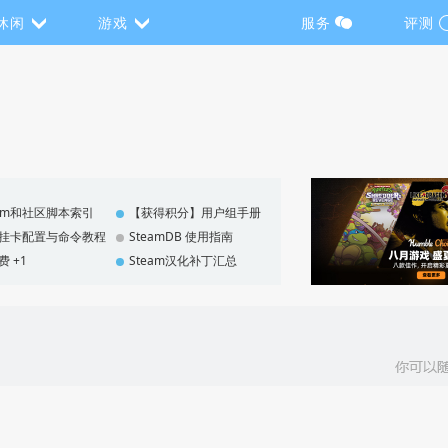
休闲
游戏
服务
评测
eam和社区脚本索引
【获得积分】用户组手册
F 挂卡配置与命令教程
SteamDB 使用指南
费 +1
Steam汉化补丁汇总