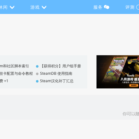
休闲
游戏
服务
评测
eam和社区脚本索引
【获得积分】用户组手册
F 挂卡配置与命令教程
SteamDB 使用指南
费 +1
Steam汉化补丁汇总