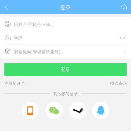
登录






安全提问(未设置请忽略)

安全提问(未设置请忽略)
登录
注册新账号
找回密码
其他帐号登录


