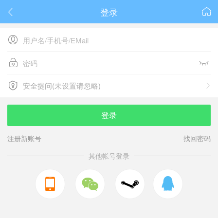
登录






安全提问(未设置请忽略)

安全提问(未设置请忽略)
登录
注册新账号
找回密码
其他帐号登录


