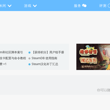
休闲
游戏
服务
评测
eam和社区脚本索引
【获得积分】用户组手册
F 挂卡配置与命令教程
SteamDB 使用指南
费 +1
Steam汉化补丁汇总