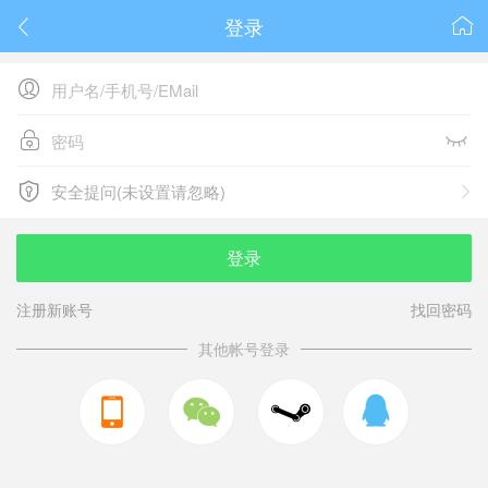
登录






安全提问(未设置请忽略)

安全提问(未设置请忽略)
登录
注册新账号
找回密码
其他帐号登录


