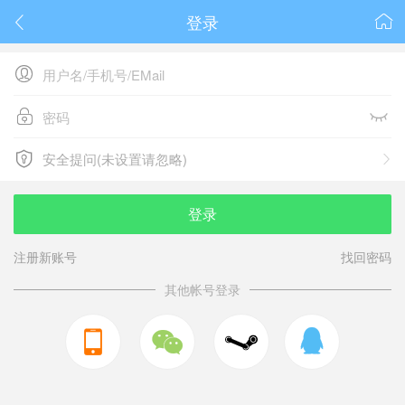
登录






安全提问(未设置请忽略)

安全提问(未设置请忽略)
登录
注册新账号
找回密码
其他帐号登录


