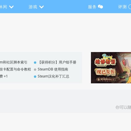
休闲
游戏
服务
评测
eam和社区脚本索引
【获得积分】用户组手册
F 挂卡配置与命令教程
SteamDB 使用指南
费 +1
Steam汉化补丁汇总