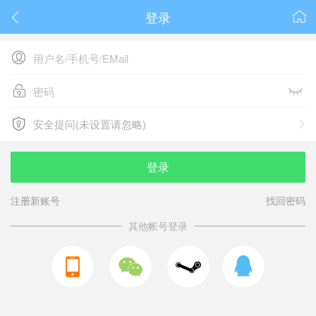
登录






安全提问(未设置请忽略)

安全提问(未设置请忽略)
登录
注册新账号
找回密码
其他帐号登录


