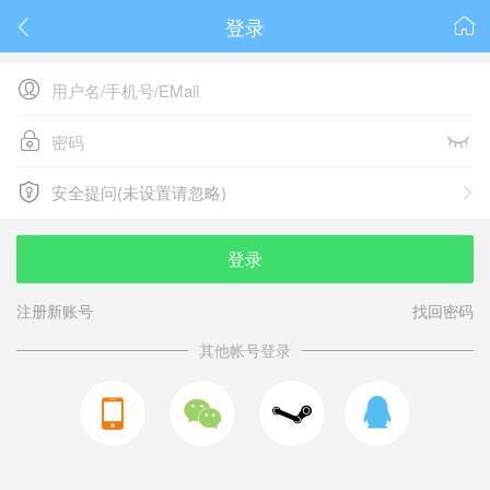
登录






安全提问(未设置请忽略)

安全提问(未设置请忽略)
登录
注册新账号
找回密码
其他帐号登录


