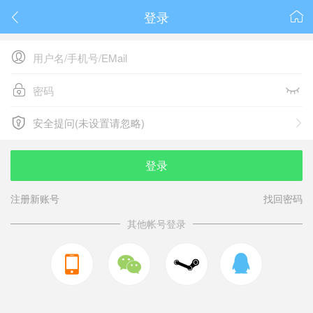
登录






安全提问(未设置请忽略)

安全提问(未设置请忽略)
登录
注册新账号
找回密码
其他帐号登录


