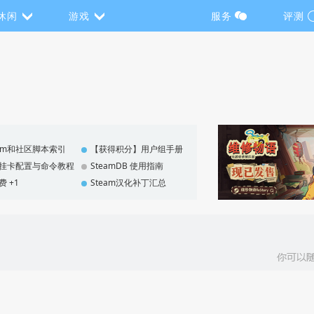
休闲
游戏
服务
评测
eam和社区脚本索引
【获得积分】用户组手册
F 挂卡配置与命令教程
SteamDB 使用指南
费 +1
Steam汉化补丁汇总