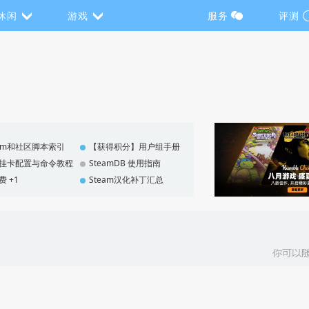
休闲
游戏
服务
评测
eam和社区脚本索引
【获得积分】用户组手册
F 挂卡配置与命令教程
SteamDB 使用指南
费 +1
Steam汉化补丁汇总