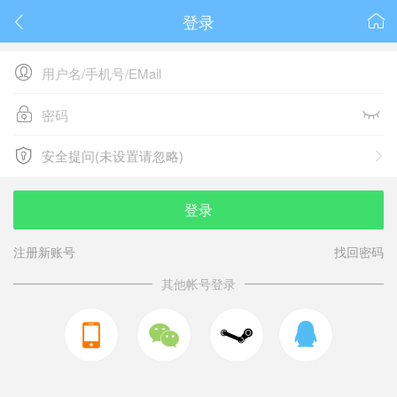
登录






安全提问(未设置请忽略)

安全提问(未设置请忽略)
登录
注册新账号
找回密码
其他帐号登录


