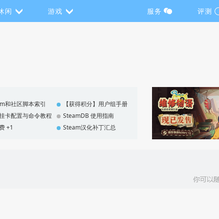
休闲
游戏
服务
评测
eam和社区脚本索引
【获得积分】用户组手册
F 挂卡配置与命令教程
SteamDB 使用指南
费 +1
Steam汉化补丁汇总