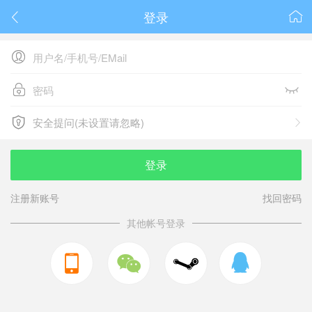
登录






安全提问(未设置请忽略)

安全提问(未设置请忽略)
登录
注册新账号
找回密码
其他帐号登录


