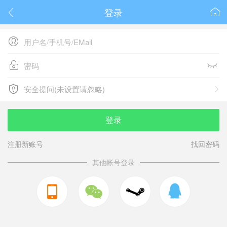
登录






安全提问(未设置请忽略)

安全提问(未设置请忽略)
登录
注册新账号
找回密码
其他帐号登录


