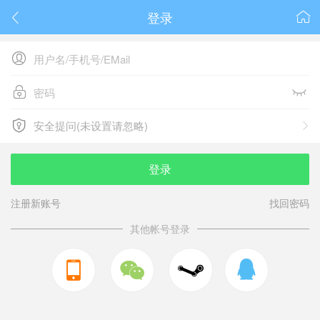
登录






安全提问(未设置请忽略)

安全提问(未设置请忽略)
登录
注册新账号
找回密码
其他帐号登录


