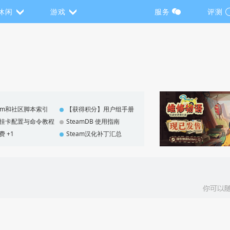
休闲
游戏
服务
评测
eam和社区脚本索引
【获得积分】用户组手册
F 挂卡配置与命令教程
SteamDB 使用指南
费 +1
Steam汉化补丁汇总