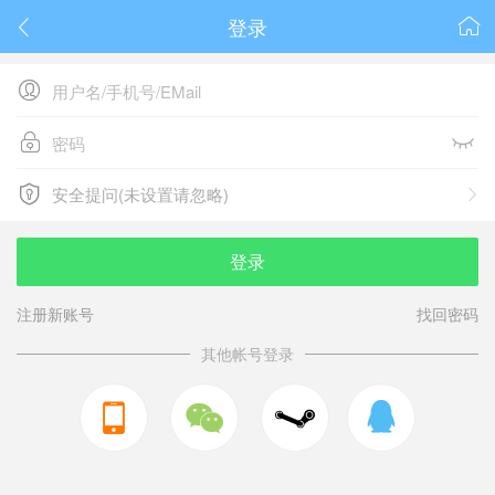
登录






安全提问(未设置请忽略)

安全提问(未设置请忽略)
登录
注册新账号
找回密码
其他帐号登录


