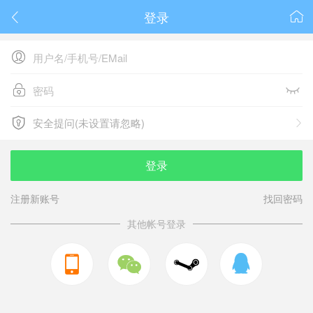
登录






安全提问(未设置请忽略)

安全提问(未设置请忽略)
登录
注册新账号
找回密码
其他帐号登录


