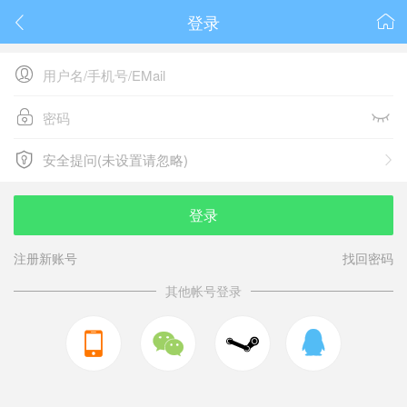
登录






安全提问(未设置请忽略)

安全提问(未设置请忽略)
登录
注册新账号
找回密码
其他帐号登录


