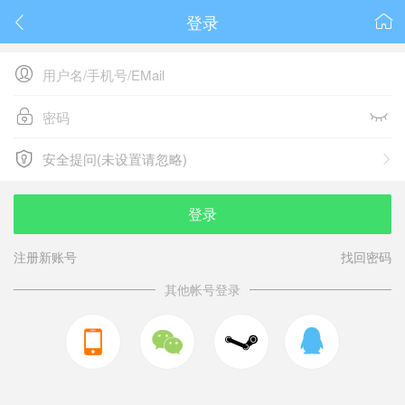
登录






安全提问(未设置请忽略)

安全提问(未设置请忽略)
登录
注册新账号
找回密码
其他帐号登录


