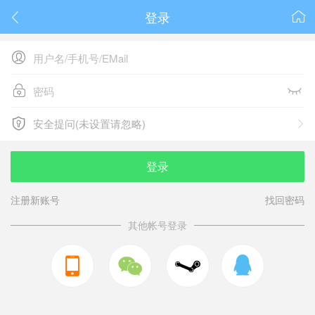
登录






安全提问(未设置请忽略)

安全提问(未设置请忽略)
登录
注册新账号
找回密码
其他帐号登录


