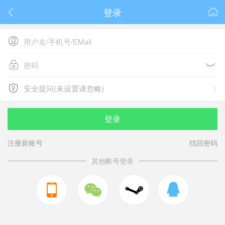
登录






安全提问(未设置请忽略)

安全提问(未设置请忽略)
登录
注册新账号
找回密码
其他帐号登录


