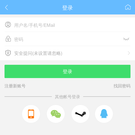
登录






安全提问(未设置请忽略)

安全提问(未设置请忽略)
登录
注册新账号
找回密码
其他帐号登录


