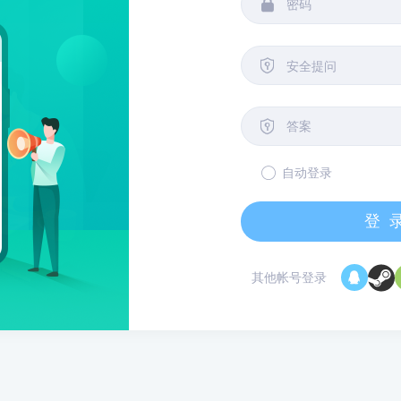


安全提问

自动登录
登
其他帐号登录
