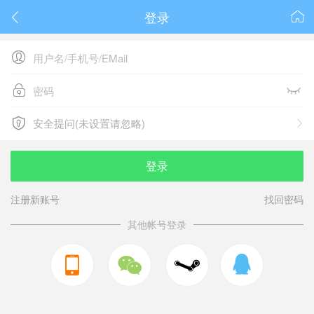
登录






安全提问(未设置请忽略)

安全提问(未设置请忽略)
登录
注册新账号
找回密码
其他帐号登录


