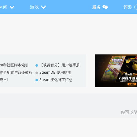
休闲
游戏
服务
评测
eam和社区脚本索引
【获得积分】用户组手册
F 挂卡配置与命令教程
SteamDB 使用指南
费 +1
Steam汉化补丁汇总