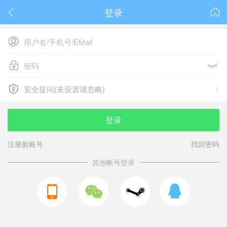
登录






安全提问(未设置请忽略)

安全提问(未设置请忽略)
登录
注册新账号
找回密码
其他帐号登录


