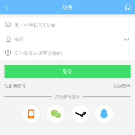
登录






安全提问(未设置请忽略)

安全提问(未设置请忽略)
登录
注册新账号
找回密码
其他帐号登录


