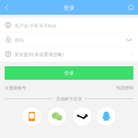
登录






安全提问(未设置请忽略)

安全提问(未设置请忽略)
登录
注册新账号
找回密码
其他帐号登录


