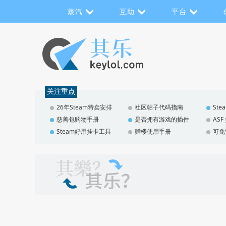
蒸汽
互助
平台
关注重点
26年Steam特卖安排
社区帖子代码指南
St
慈善包购物手册
是否拥有游戏的插件
AS
Steam好用挂卡工具
赠楼使用手册
可免