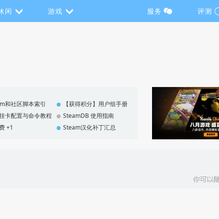
休闲
游戏
服务
评测
eam和社区脚本索引
【获得积分】用户组手册
F 挂卡配置与命令教程
SteamDB 使用指南
费 +1
Steam汉化补丁汇总