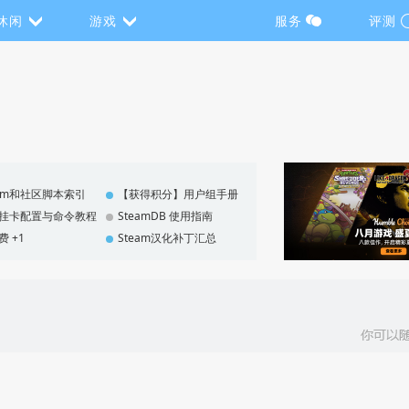
休闲
游戏
服务
评测
eam和社区脚本索引
【获得积分】用户组手册
F 挂卡配置与命令教程
SteamDB 使用指南
费 +1
Steam汉化补丁汇总