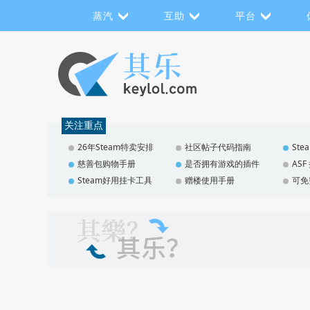
蒸汽
互助
平台
关注重点
26年Steam特卖安排
社区帖子代码指南
St
慈善包购物手册
是否拥有游戏的插件
AS
Steam好用挂卡工具
赠楼使用手册
可免